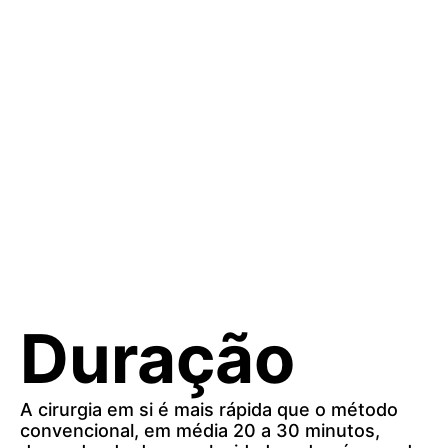
que o implante seja instalado
exatamente na posição, angulação e
profundidade definidas no
planejamento.
_
Duração
A cirurgia em si é mais rápida que o método
convencional, em média 20 a 30 minutos,